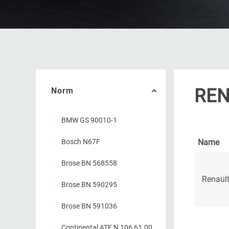
REN
Norm
BMW GS 90010-1
Bosch N67F
Name
Brose BN 568558
Renault
Brose BN 590295
Brose BN 591036
Continental ATE N 106 61.00