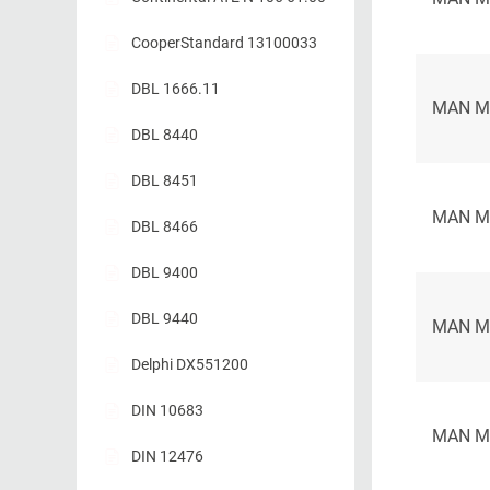
CooperStandard 13100033
DBL 1666.11
MAN M
DBL 8440
DBL 8451
MAN M
DBL 8466
DBL 9400
DBL 9440
MAN M
Delphi DX551200
DIN 10683
MAN M
DIN 12476