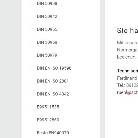
DIN 50938
DIN 50942
Sie h
DIN 50965
DIN 50968
Mit unsere
Normorgan
DIN 50979
bedienen
DIN EN ISO 19598
Technisch
Ferdinand
DIN EN ISO 2081
Tel.: 0912
ruehl@sch
DIN EN ISO 4042
E99511535
E99512860
Festo FN940070