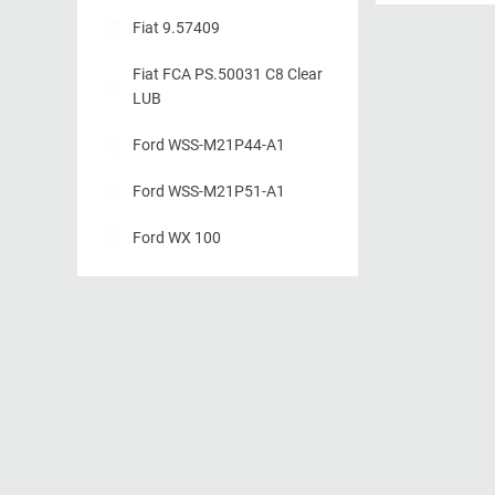
Fiat 9.57409
Fiat FCA PS.50031 C8 Clear
LUB
Ford WSS-M21P44-A1
Ford WSS-M21P51-A1
Ford WX 100
FOS 100
FTE TL085
GME 00252
GMW 3044
GMW4700