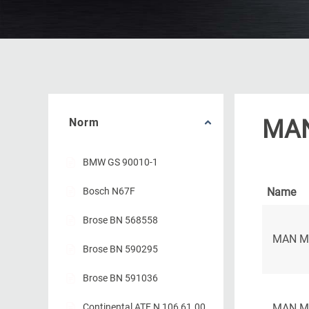
MA
Norm
BMW GS 90010-1
Bosch N67F
Name
Brose BN 568558
MAN M
Brose BN 590295
Brose BN 591036
Continental ATE N 106 61.00
MAN M