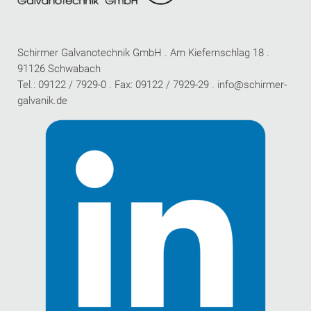
Schirmer Galvanotechnik GmbH . Am Kiefernschlag 18 .
91126 Schwabach
Tel.: 09122 / 7929-0 . Fax: 09122 / 7929-29 .
info@schirmer-
galvanik.de