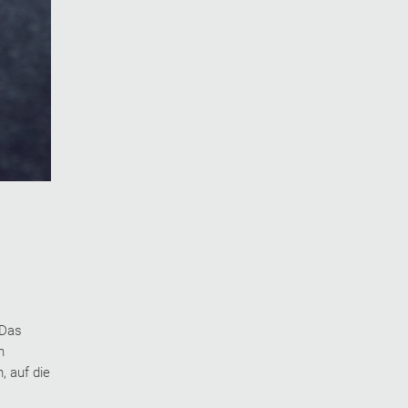
 Das
n
, auf die