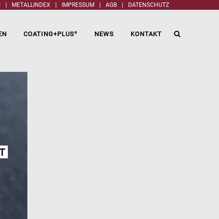
S
|
METALLINDEX
|
IMPRESSUM
|
AGB
|
DATENSCHUTZ
EN
COATING+PLUS
NEWS
KONTAKT
®