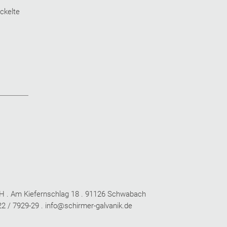
ickelte
H . Am Kiefernschlag 18 . 91126 Schwabach
22 / 7929-29 .
info@schirmer-galvanik.de